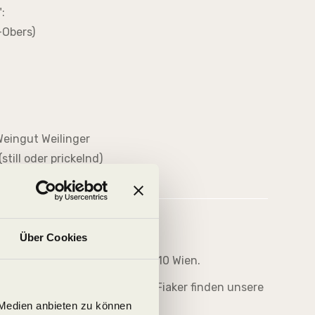
:
-Obers)
 Weingut Weilinger
till oder prickelnd)
MATIONEN
Über Cookies
seum", Augustinerstraße 1, 1010 Wien.
hließbaren und wetterfesten Fiaker finden unsere
 Medien anbieten zu können