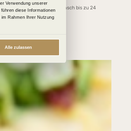
hrer Verwendung unserer
ng des Packages ist auf Wunsch bis zu 24
 führen diese Informationen
los möglich.
ie im Rahmen Ihrer Nutzung
Alle zulassen