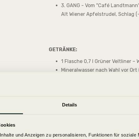
3. GANG - Vom "Café Landtmann"
Alt Wiener Apfelstrudel, Schlag (
GETRÄNKE:
1 Flasche 0,7 l Grüner Veltliner –
Mineralwasser nach Wahl vor Ort (s
WICHTIGE INFOR
Details
Start & Ende:
Direkt vor dem "Film Mu
Cookies
Schlechtwetter:
Dank unserer versc
nhalte und Anzeigen zu personalisieren, Funktionen für soziale
Touren ganzjährig und täglich statt.