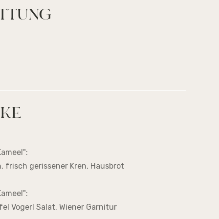
ATTUNG
NKE
ameel":
 frisch gerissener Kren, Hausbrot
ameel":
el Vogerl Salat, Wiener Garnitur