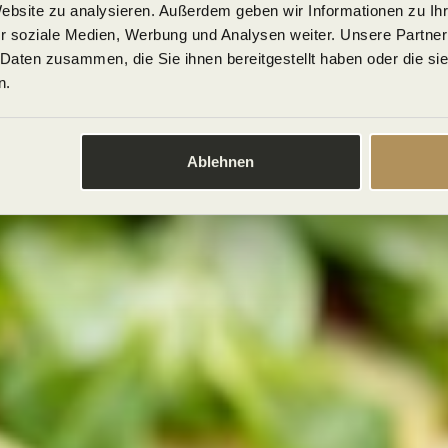
Website zu analysieren. Außerdem geben wir Informationen zu I
Flexibilitäts-Garantie:
Eine Umbuchu
r soziale Medien, Werbung und Analysen weiter. Unsere Partner
Stunden vor der Veranstaltung kosten
 Daten zusammen, die Sie ihnen bereitgestellt haben oder die s
n.
Ablehnen